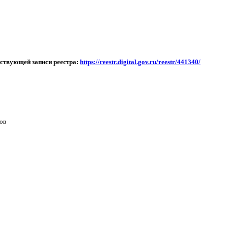
етствующей
записи
реестра:
https://reestr.digital.gov.ru/reestr/441340/
ов