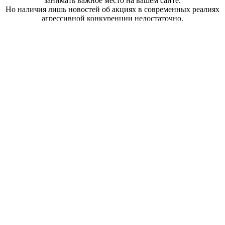
занимать важное место на вашем сайте.
Но наличия лишь новостей об акциях в современных реалиях
агрессивной конкуренции недостаточно.
Решение «Крайт: Напольные покрытия. Floor» позволяет не
только в красивом виде рассказать о проходящих акциях,
но и
привязать акционные товары
к каждой из них. Таким
образом на каждой отдельной странице акции
покупатель сможет увидеть – какие именно товары он может
приобрести со скидкой.
Покупатели оценят такую заботу, поверьте.
Интернет-магазины напольных покрытий, как правило,
имеют несколько офлайн точек.
В нашем решении пользователь сможет выбрать подходящий
магазин в шапке сайта и получить контактную информацию
по нему.