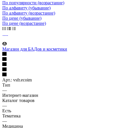
По популярности (возрастание)
По алфавиту (убывание)
По алфавиту (возрастание)
По цене (убывание)
По цене (возрастание)
Магазин для БАДов и косметики
Арт.: vsfr.ecoim
Тип
—
Интернет-магазин
Каталог товаров
—
Есть
Тематика
—
Медицина